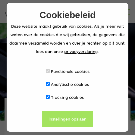
Cookiebeleid
Deze website maakt gebruik van cookies. Als je meer wilt
weten over de cookies die wij gebruiken, de gegevens die
daarmee verzameld worden en over je rechten op dit punt,
Terug naar de
lees dan onze
privacyverklaring
.
werkvloer na een
periode van
Functionele cookies
thuiswerken en corona
Analytische cookies
Tracking cookies
Back2Work | Terug naar de
werkvloer na periode van
Instellingen opslaan
thuiswerken en corona