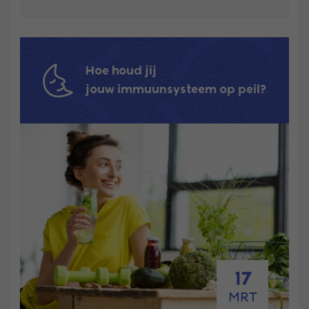
Hoe houd jij
jouw immuunsysteem op peil?
17
MRT