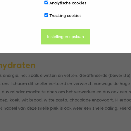
Analytische cookies
Tracking cookies
anders weleens last gehad van een winterdip en/of –depressie. 
rdip variëren. Wel staat vermoeidheid vrijwel altijd op nummer
Instellingen opslaan
vermoeidheid. 52% van de Nederlanders heeft hier elke winter last
handvatten om eenvoudig van winterDIP naar winterFIT te kunne
hydraten
 energie, net zoals eiwitten en vetten. Geraffineerde (bewerkte
t ons lichaam dit sneller verteerd en verwerkt, vanwege de hoge
 dus minder moeite te doen om het verwerken en dus ook een m
noep, koek, wit brood, witte pasta, chocolade enzovoort. Hierdoo
t nadeel van deze snelle piek is ook weer een snelle daling. Hier