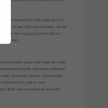
Vrouwen hebben hier iets meer last van
 één in het rijtje van klachten. Op de
 van. Nu vraag jij je natuurlijk af;
n switchen.
) koolhydraten geven een hoge en snelle
 hoeveelheid vezels wat vaak ontbreekt
inder verzadigd gevoel. Voorbeelden
r ontstaat een piek in onze
door daalt ook je energie en ontstaat