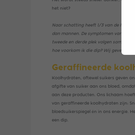
het niet?
Naar schatting heeft 1/3 van de Nederl
dan mannen. De symptomen van een winte
tweede en derde plek volgen somber- en 
hoe voorkom ik die dip? Wij geven je 
Geraffineerde kool
Koolhydraten, oftewel suikers geven ons
afgifte van suiker aan ons bloed, omda
aan deze producten. Ons lichaam hoeft
van geraffineerde koolhydraten zijn: S
bloedsuikerspiegel én in ons energie. He
een dip.