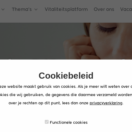
Thema's
Vitaliteitsplatform
Over ons
Vaca
nterDIP naar win
Cookiebeleid
eze website maakt gebruik van cookies. Als je meer wilt weten over 
kies die wij gebruiken, de gegevens die daarmee verzameld worden
over je rechten op dit punt, lees dan onze
privacyverklaring
.
r winterFIT!
Functionele cookies
e lijkt een eeuwigheid ver weg, je voelt je vermoeid en een griepje