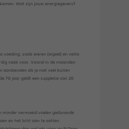
e komen. Wat zijn jouw energiegevers?
 voeding, zoals eieren (eigeel) en vette
ardig vaak voor. Vooral in de maanden
aanbevolen als je niet veel buiten
e 70 jaar geldt een suppletie van 20
r en minder vermoeid voelen gedurende
oen en het licht aan te zetten.
glichtlamp dan wel iets voor jou?! Deze