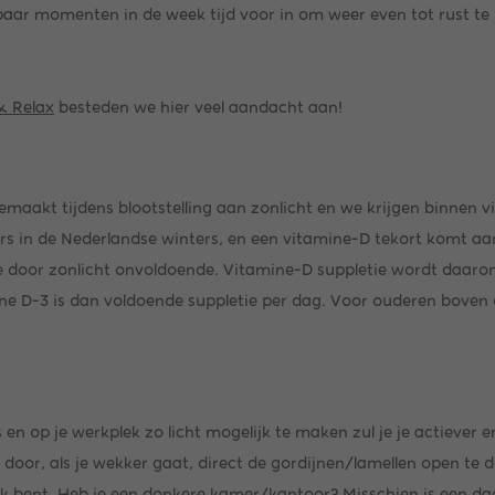
n paar momenten in de week tijd voor in om weer even tot rust t
& Relax
besteden we hier veel aandacht aan!
akt tijdens blootstelling aan zonlicht en we krijgen binnen via
ars in de Nederlandse winters, en een vitamine-D tekort komt a
 door zonlicht onvoldoende. Vitamine-D suppletie wordt daarom 
ne D-3 is dan voldoende suppletie per dag. Voor ouderen boven d
s en op je werkplek zo licht mogelijk te maken zul je je actieve
 door, als je wekker gaat, direct de gordijnen/lamellen open te d
lek bent. Heb je een donkere kamer/kantoor? Misschien is een da