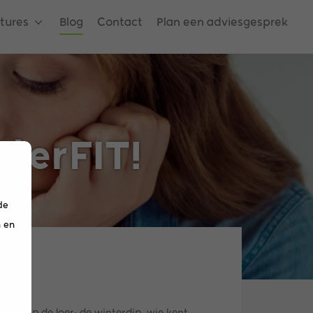
tures
Blog
Contact
Plan een adviesgesprek
terFIT!
de
 en
 ligt op de loer; de winterdip, wie kent