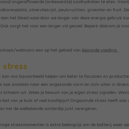
oral ongeraffineerde (onbewerkte) koolhydraten te eten. Voorb
korenpasta, zilvervliesrijst, peulvruchten, groenten en fruit. 
er aan het bloed waardoor we langer van deze energie gebruik 
Ook zorgt het voor een langer vol gevoel. Beperk daarom je in
orkshops/webinars aan op het gebied van
Gezonde voeding.
 stress
het kan ons bijvoorbeeld helpen om beter te focussen én productief
s ook omslaan naar een ongezonde vorm en zich uiten in diverse
s lichaam uit. Wees je bewust van je eigen stress signalen. Word 
je last van je buik of veel hoofdpijn? Ongezonde stress heeft ook 
an het de welbekende winterdip juist verergeren.
oge stressmomenten is extra belangrijk om de batterij weer op te