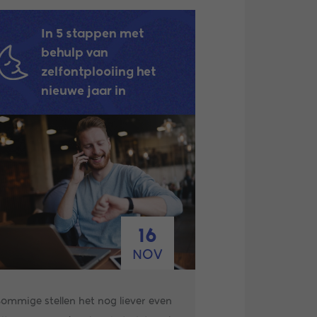
In 5 stappen met
behulp van
zelfontplooiing het
nieuwe jaar in
16
NOV
ommige stellen het nog liever even