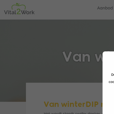
Aanbod
Van wi
D
coo
Van winterDIP naa
Het wordt steeds sneller donker, de lent