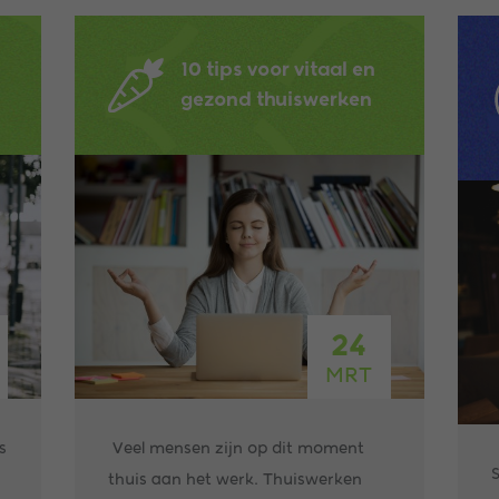
10 tips voor vitaal en
gezond thuiswerken
24
MRT
s
Veel mensen zijn op dit moment
S
thuis aan het werk. Thuiswerken