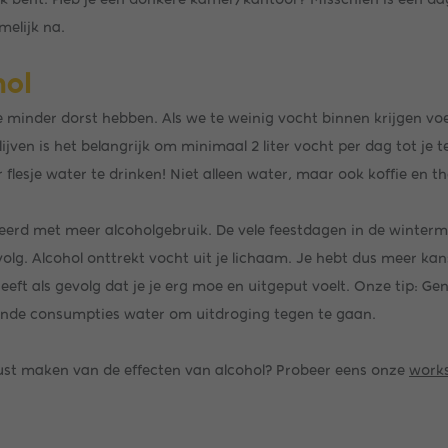
melijk na.
hol
e minder dorst hebben. Als we te weinig vocht binnen krijgen v
jven is het belangrijk om minimaal 2 liter vocht per dag tot je t
r flesje water te drinken! Niet alleen water, maar ook koffie en 
ieerd met meer alcoholgebruik. De vele feestdagen in de winte
lg. Alcohol onttrekt vocht uit je lichaam. Je hebt dus meer ka
eft als gevolg dat je je erg moe en uitgeput voelt. Onze tip: G
ende consumpties water om uitdroging tegen te gaan.
st maken van de effecten van alcohol? Probeer eens onze
works